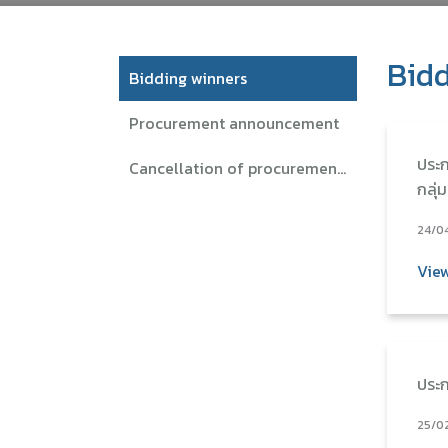
Bidd
Bidding winners
Procurement announcement
ประก
Cancellation of procurement announcements
กลุ่
24/0
Vie
ประก
25/0